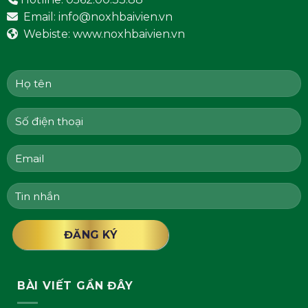
Email: info@noxhbaivien.vn
Webiste: www.noxhbaivien.vn
BÀI VIẾT GẦN ĐÂY