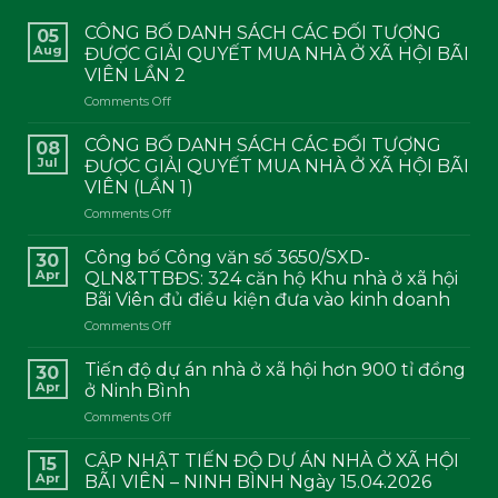
CÔNG BỐ DANH SÁCH CÁC ĐỐI TƯỢNG
05
Aug
ĐƯỢC GIẢI QUYẾT MUA NHÀ Ở XÃ HỘI BÃI
VIÊN LẦN 2
on
Comments Off
CÔNG
BỐ
CÔNG BỐ DANH SÁCH CÁC ĐỐI TƯỢNG
08
DANH
Jul
ĐƯỢC GIẢI QUYẾT MUA NHÀ Ở XÃ HỘI BÃI
SÁCH
VIÊN (LẦN 1)
CÁC
on
Comments Off
ĐỐI
CÔNG
TƯỢNG
BỐ
ĐƯỢC
Công bố Công văn số 3650/SXD-
30
DANH
GIẢI
Apr
QLN&TTBĐS: 324 căn hộ Khu nhà ở xã hội
SÁCH
QUYẾT
Bãi Viên đủ điều kiện đưa vào kinh doanh
CÁC
MUA
on
Comments Off
ĐỐI
NHÀ
Công
TƯỢNG
Ở
bố
ĐƯỢC
XÃ
Tiến độ dự án nhà ở xã hội hơn 900 tỉ đồng
30
Công
GIẢI
HỘI
Apr
ở Ninh Bình
văn
QUYẾT
BÃI
on
Comments Off
số
MUA
VIÊN
Tiến
3650/SXD-
NHÀ
LẦN
độ
QLN&TTBĐS:
CẬP NHẬT TIẾN ĐỘ DỰ ÁN NHÀ Ở XÃ HỘI
Ở
2
15
dự
324
XÃ
Apr
BÃI VIÊN – NINH BÌNH Ngày 15.04.2026
án
căn
HỘI