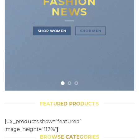
FASHION
NEWS
SHOP WOMEN
SHOP MEN
FEATURED PRODUCTS
[ux_products show=”featured”
image_height=”112%”]
BROWSE CATEGORIES