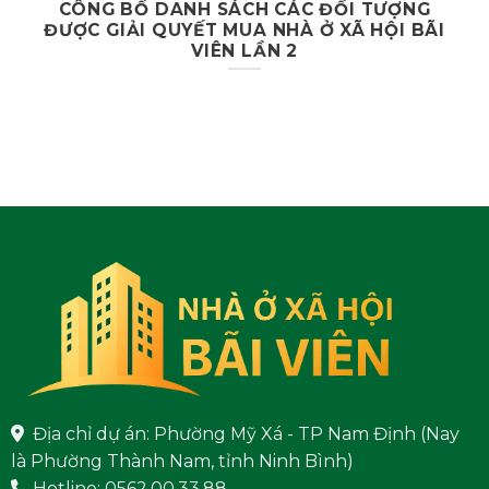
CÔNG BỐ DANH SÁCH CÁC ĐỐI TƯỢNG
ĐƯỢC GIẢI QUYẾT MUA NHÀ Ở XÃ HỘI BÃI
VIÊN LẦN 2
Địa chỉ dự án: Phường Mỹ Xá - TP Nam Định (Nay
là Phường Thành Nam, tỉnh Ninh Bình)
Hotline: 0562.00.33.88