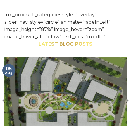
[ux_product_categories style=”overlay”
slider_nav_style=”circle” animate=”fadeInLeft”
image_height=”87%” image_hover=”zoom”
image_hover_alt=”glow” text_pos=”middle”]
LATEST BLOG POSTS
05
Aug