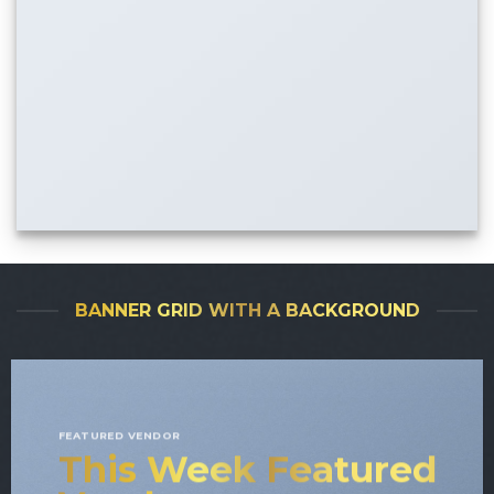
BANNER GRID WITH A BACKGROUND
FEATURED VENDOR
This Week Featured