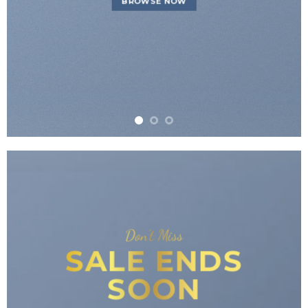
BROWSE NOW
Don’t Miss
SALE ENDS
SOON