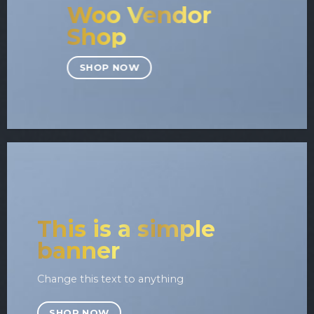
Woo Vendor
Shop
SHOP NOW
This is a simple
banner
Change this text to anything
SHOP NOW