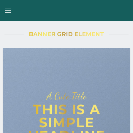
Skip
to
content
BANNER GRID ELEMENT
A Cute Title
THIS IS A
SIMPLE