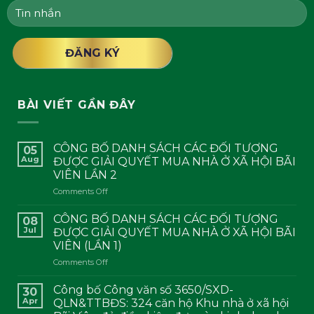
BÀI VIẾT GẦN ĐÂY
CÔNG BỐ DANH SÁCH CÁC ĐỐI TƯỢNG
05
Aug
ĐƯỢC GIẢI QUYẾT MUA NHÀ Ở XÃ HỘI BÃI
VIÊN LẦN 2
on
Comments Off
CÔNG
BỐ
CÔNG BỐ DANH SÁCH CÁC ĐỐI TƯỢNG
08
DANH
Jul
ĐƯỢC GIẢI QUYẾT MUA NHÀ Ở XÃ HỘI BÃI
SÁCH
VIÊN (LẦN 1)
CÁC
on
Comments Off
ĐỐI
CÔNG
TƯỢNG
BỐ
ĐƯỢC
Công bố Công văn số 3650/SXD-
30
DANH
GIẢI
Apr
QLN&TTBĐS: 324 căn hộ Khu nhà ở xã hội
SÁCH
QUYẾT